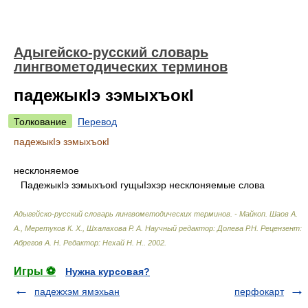
Адыгейско-русский словарь
лингвометодических терминов
падежыкIэ зэмыхъокI
Толкование
Перевод
падежыкIэ зэмыхъокI
несклоняемое
ПадежыкIэ зэмыхъокI гущыIэхэр несклоняемые слова
Адыгейско-русский словарь лингвометодических терминов. - Майкоп
.
Шаов А.
А., Меретуков К. Х., Шхалахова Р. А. Научный редактор: Долева Р.Н. Рецензент:
Абрегов А. Н. Редактор: Нехай Н. Н.
.
2002
.
Игры ⚽
Нужна курсовая?
падежхэм ямэхьан
перфокарт